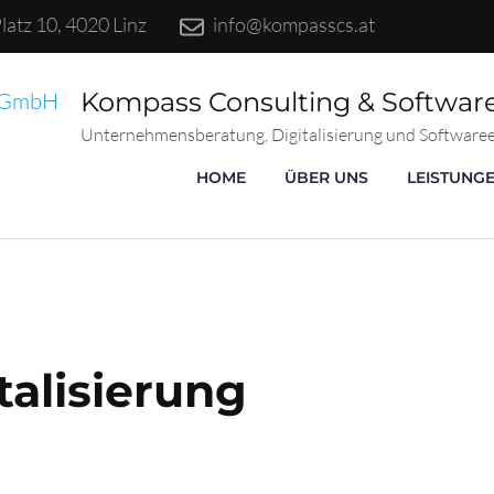
atz 10, 4020 Linz
info@kompasscs.at
Kompass Consulting & Softwa
Unternehmensberatung, Digitalisierung und Softwareen
HOME
ÜBER UNS
LEISTUNG
talisierung