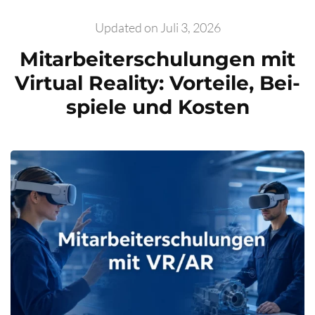
Updated on
Juli 3, 2026
Mit­ar­bei­ter­schu­lun­gen mit
Vir­tu­al Rea­li­ty: Vor­tei­le, Bei­
spie­le und Kos­ten