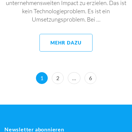
unternehmensweiten Impact zu erzielen. Das ist
kein Technologieproblem. Es ist ein
Umsetzungsproblem. Bei …
MEHR DAZU
Seitennummerierung
Page
Page
Page
1
2
…
6
der
Beiträge
Newsletter abonnieren