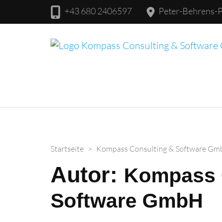
+43 680 2406597
Peter-Behrens-Pl
Startseite
>
Kompass Consulting & Software G
Autor:
Kompass 
Software GmbH