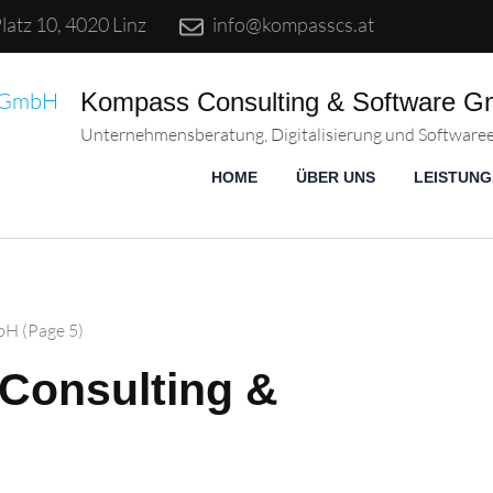
atz 10, 4020 Linz
info@kompasscs.at
Kompass Consulting & Software 
Unternehmensberatung, Digitalisierung und Softwareen
HOME
ÜBER UNS
LEISTUNG
mbH
(Page 5)
Consulting &