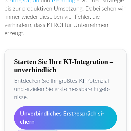
KI-
Integration
und
Beratung
– von der Strategie
bis zur produktiven Umsetzung. Dabei sehen wir
immer wieder dieselben vier Fehler, die
verhindern, dass KI ROI für Unternehmen
erzeugt.
Star­ten Sie Ih­re KI-In­te­gra­ti­on –
un­ver­bind­lich
Ent­de­cken Sie Ihr größ­tes KI-Po­ten­zi­al
und er­zie­len Sie ers­te mess­ba­re Er­geb­
nis­se.
Un­ver­bind­li­ches Erst­ge­spräch si­
chern