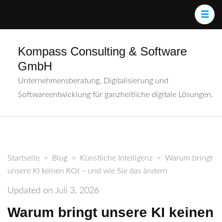
Kompass Consulting & Software
GmbH
Unternehmensberatung, Digitalisierung und
Softwareentwicklung für ganzheitliche digitale Lösungen.
Startseite
>
Blog
>
Künstliche Intelligenz
>
Warum bringt
unsere KI keinen ROI – und wie Sie das ändern
Updated on
Juli 3, 2026
Warum bringt unsere KI keinen