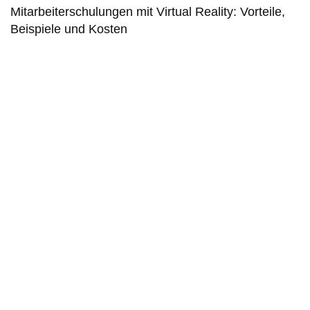
Mit­ar­bei­ter­schu­lun­gen mit Vir­tu­al Rea­li­ty: Vor­tei­le,
Bei­spie­le und Kos­ten